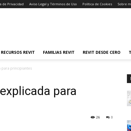
ca de Privacidad
Aviso Legal y Términos de Uso
Política de Cookies
Sobre m
Y RECURSOS REVIT
FAMILIAS REVIT
REVIT DESDE CERO
a para principiantes
 explicada para
26
0