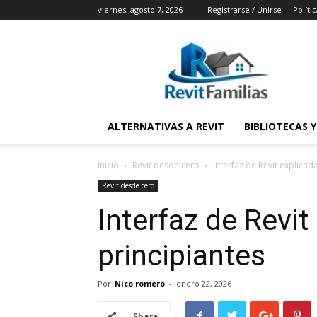
viernes, agosto 7, 2026
Registrarse / Unirse
Políti
RevitFamilias
ALTERNATIVAS A REVIT
BIBLIOTECAS 
Inicio
Revit desde cero
Interfaz de Revit explicad
Revit desde cero
Interfaz de Revit
principiantes
Por
Nico romero
-
enero 22, 2026
Share