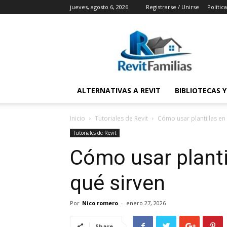
jueves, agosto 6, 2026
Registrarse / Unirse
Polític
RevitFamilias
ALTERNATIVAS A REVIT
BIBLIOTECAS 
Inicio
Tutoriales de Revit
Cómo usar plantillas en 
Tutoriales de Revit
Cómo usar plantil
qué sirven
Por
Nico romero
-
enero 27, 2026
Share