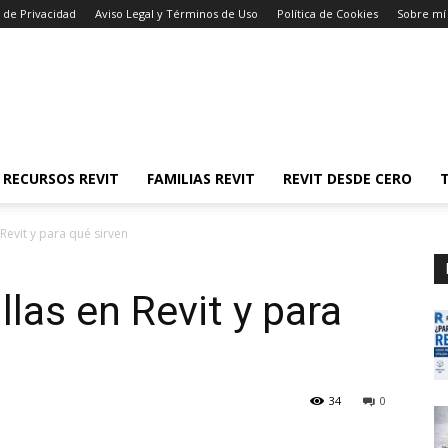
a de Privacidad
Aviso Legal y Términos de Uso
Política de Cookies
Sobre mí
Y RECURSOS REVIT
FAMILIAS REVIT
REVIT DESDE CERO
Revit y para qué sirven
las en Revit y para
34
0