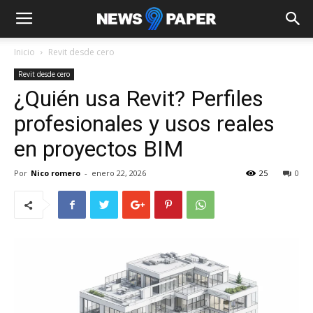
Inicio
Revit desde cero
Revit desde cero
¿Quién usa Revit? Perfiles
profesionales y usos reales
en proyectos BIM
Por
Nico romero
-
enero 22, 2026
25
0