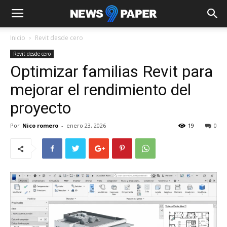
Inicio
Revit desde cero
Revit desde cero
Optimizar familias Revit para
mejorar el rendimiento del
proyecto
Por
Nico romero
-
enero 23, 2026
19
0